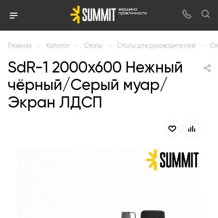
—
—
—
—
Главная
Каталог
Столы
Столы для руководителей
Ст
SdR-1 2000х600 Нежный
чёрный/Серый муар/
Экран ЛДСП