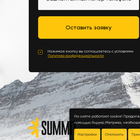
Нажимая кнопку вы соглашаетесь с условиями
Политика конфиденциальности
На сайте работают cookie! Продолж
помощью Яндекс.Метрика, необходи
Мы испол
улучшать
Более по
Настройки
Отклонить
При