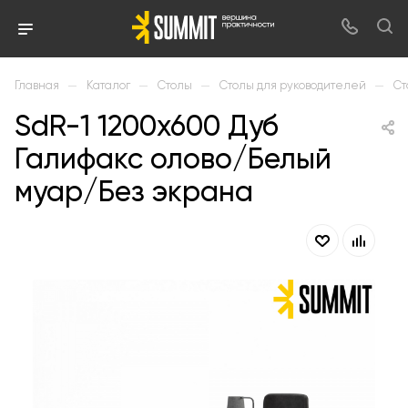
—
—
—
—
Главная
Каталог
Столы
Столы для руководителей
Ст
SdR-1 1200х600 Дуб
Галифакс олово/Белый
муар/Без экрана