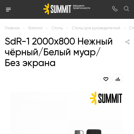
—
—
—
—
Главная
Каталог
Столы
Столы для руководителей
Ст
SdR-1 2000х800 Нежный
чёрный/Белый муар/
Без экрана