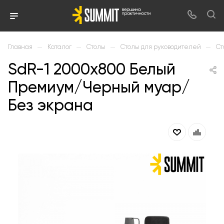
—
—
—
—
Главная
Каталог
Столы
Столы для руководителей
Ст
SdR-1 2000х800 Белый
Премиум/Черный муар/
Без экрана