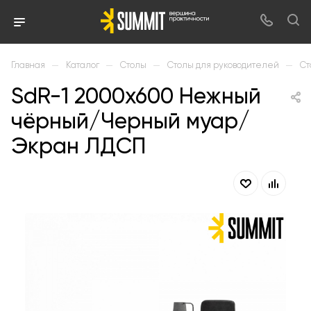
—
—
—
—
Главная
Каталог
Столы
Столы для руководителей
Ст
SdR-1 2000х600 Нежный
чёрный/Черный муар/
Экран ЛДСП