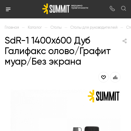
—
—
—
—
Главная
Каталог
Столы
Столы для руководителей
Ст
SdR-1 1400х600 Дуб
Галифакс олово/Графит
муар/Без экрана