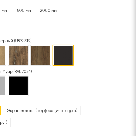
0 мм
1800 мм
2000 мм
ерный (U899 ST9)
т Муар (RAL 7024)
Экран металл (перфорация квадрат)
руг)