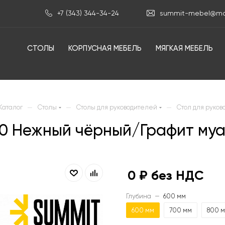
+7 (343) 344-34-24
summit-mebel@mai
СТОЛЫ
КОРПУСНАЯ МЕБЕЛЬ
МЯГКАЯ МЕБЕЛЬ
—
—
—
Каталог
Столы
Столы для руководителей
Стол для руков
00 Нежный чёрный/Графит м
0
₽ без НДС
Глубина
—
600 мм
600 мм
700 мм
800 