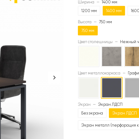
Ширина
—
1400 мм
1200 мм
1400 мм
160
Высота
—
750 мм
750 мм
Цвет столешницы
—
Нежный ч
Цвет металлокаркаса
—
Графи
Экран
—
Экран ЛДСП
Без экрана
Экран ЛДСП
Экран металл (перфорация к