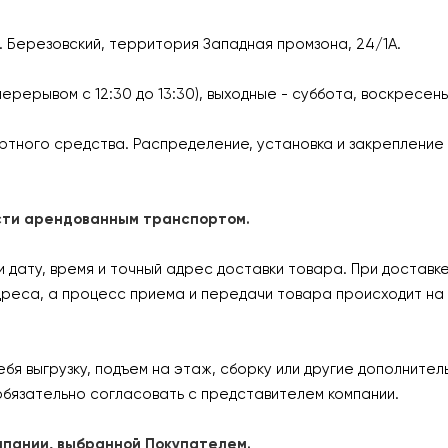
г. Березовский, территория Западная промзона, 24/1А.
перерывом с 12:30 до 13:30), выходные - суббота, воскресен
ртного средства. Распределение, установка и закрепление 
ласти арендованным транспортом.
дату, время и точный адрес доставки товара. При доставк
дреса, а процесс приема и передачи товара происходит на
ебя выгрузку, подъем на этаж, сборку или другие дополните
 обязательно согласовать с представителем компании.
мпании, выбранной Покупателем.