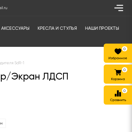
l.ru
АКСЕССУАРЫ
КРЕСЛА И СТУЛЬЯ
НАШИ ПРОЕКТЫ
0
одителя SdR-1
0
уар/Экран ЛДСП
0
мм