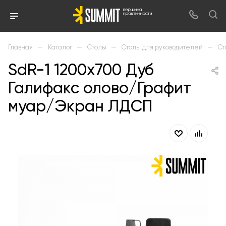
—
—
—
—
Главная
Каталог
Столы
Столы для руководителей
Ст
SdR-1 1200х700 Дуб
Галифакс олово/Графит
муар/Экран ЛДСП