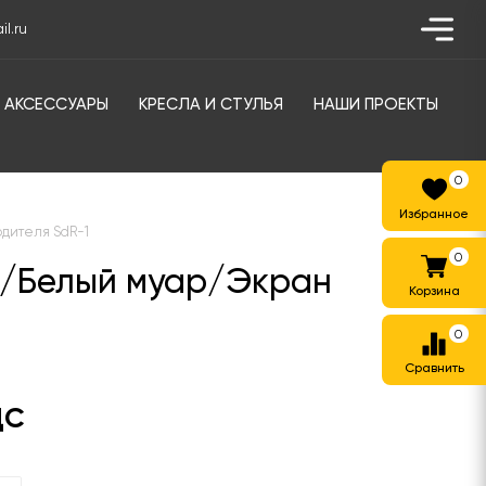
l.ru
АКСЕССУАРЫ
КРЕСЛА И СТУЛЬЯ
НАШИ ПРОЕКТЫ
0
одителя SdR-1
0
й/Белый муар/Экран
0
ДС