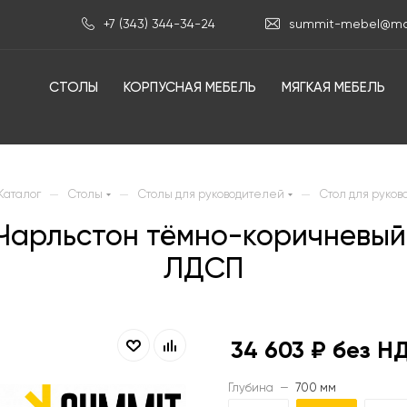
+7 (343) 344-34-24
summit-mebel@mai
СТОЛЫ
КОРПУСНАЯ МЕБЕЛЬ
МЯГКАЯ МЕБЕЛЬ
—
—
—
Каталог
Столы
Столы для руководителей
Стол для руков
б Чарльстон тёмно-коричневы
ЛДСП
34 603
₽ без Н
Глубина
—
700 мм