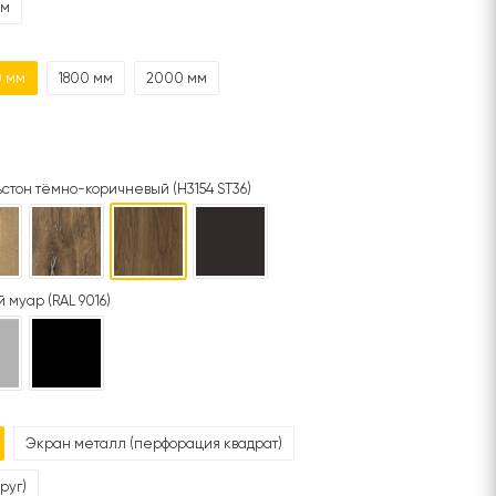
мм
0 мм
1800 мм
2000 мм
стон тёмно-коричневый (H3154 ST36)
 муар (RAL 9016)
Экран металл (перфорация квадрат)
руг)