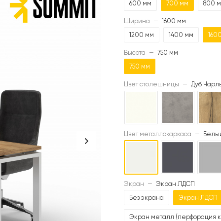
600 мм
700 мм
800 
Ширина
—
1600 мм
1200 мм
1400 мм
160
Высота
—
750 мм
750 мм
Цвет столешницы
—
Дуб Чарль
Цвет металлокаркаса
—
Белый
Экран
—
Экран ЛДСП
Без экрана
Экран ЛДСП
Экран металл (перфорация к