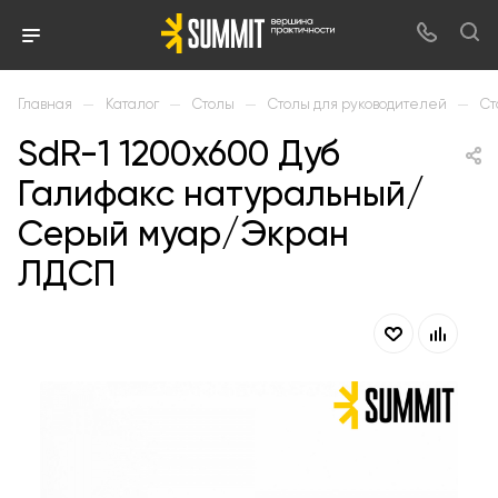
—
—
—
—
Главная
Каталог
Столы
Столы для руководителей
Ст
SdR-1 1200х600 Дуб
Галифакс натуральный/
Серый муар/Экран
ЛДСП