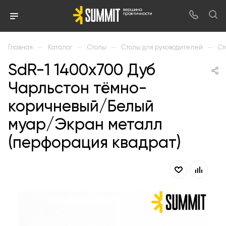
—
—
—
—
Главная
Каталог
Столы
Столы для руководителей
Ст
SdR-1 1400х700 Дуб
Чарльстон тёмно-
коричневый/Белый
муар/Экран металл
(перфорация квадрат)