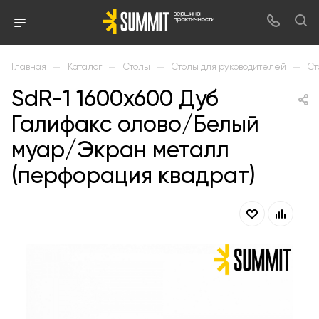
—
—
—
—
Главная
Каталог
Столы
Столы для руководителей
Ст
SdR-1 1600х600 Дуб
Галифакс олово/Белый
муар/Экран металл
(перфорация квадрат)