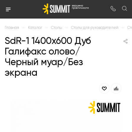
—
—
—
—
Главная
Каталог
Столы
Столы для руководителей
Ст
SdR-1 1400х600 Дуб
Галифакс олово/
Черный муар/Без
экрана