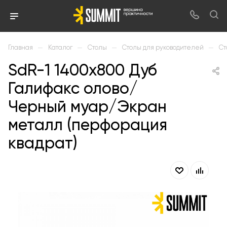
—
—
—
—
Главная
Каталог
Столы
Столы для руководителей
Ст
SdR-1 1400х800 Дуб
Галифакс олово/
Черный муар/Экран
металл (перфорация
квадрат)