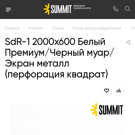
—
—
—
—
Главная
Каталог
Столы
Столы для руководителей
Ст
SdR-1 2000х600 Белый
Премиум/Черный муар/
Экран металл
(перфорация квадрат)