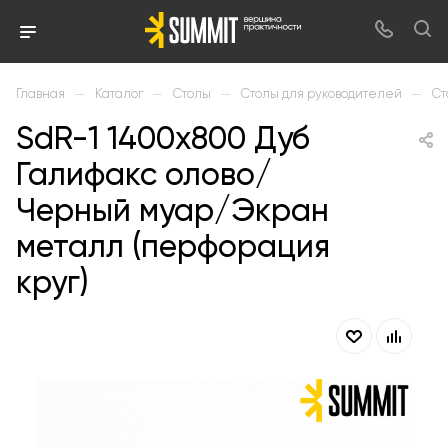
—
—
—
—
Главная
Каталог
Столы
Столы для руководителей
Ст
SdR-1 1400х800 Дуб
Галифакс олово/
Черный муар/Экран
металл (перфорация
круг)