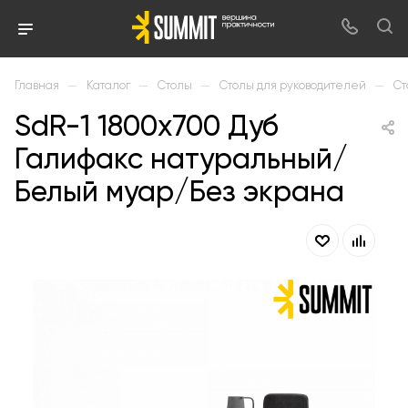
—
—
—
—
Главная
Каталог
Столы
Столы для руководителей
Ст
SdR-1 1800х700 Дуб
Галифакс натуральный/
Белый муар/Без экрана