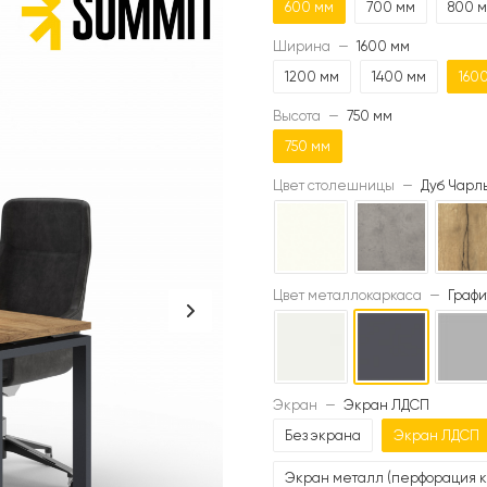
600 мм
700 мм
800 
Ширина
—
1600 мм
1200 мм
1400 мм
160
Высота
—
750 мм
750 мм
Цвет столешницы
—
Дуб Чарль
Цвет металлокаркаса
—
Графи
Экран
—
Экран ЛДСП
Без экрана
Экран ЛДСП
Экран металл (перфорация к