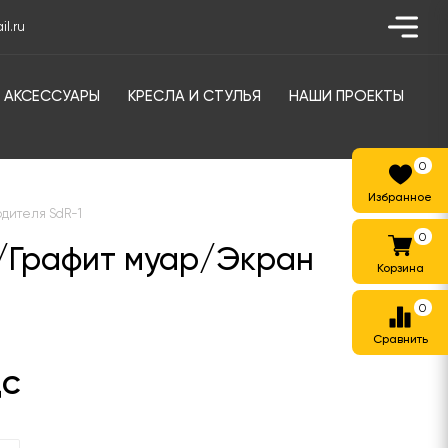
l.ru
АКСЕССУАРЫ
КРЕСЛА И СТУЛЬЯ
НАШИ ПРОЕКТЫ
0
одителя SdR-1
0
й/Графит муар/Экран
0
ДС