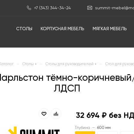
+7 (343) 344-34-24
summit-mebel@mai
СТОЛЫ
КОРПУСНАЯ МЕБЕЛЬ
МЯГКАЯ МЕБЕЛЬ
—
—
—
Каталог
Столы
Столы для руководителей
Стол для руков
 Чарльстон тёмно-коричневы
ЛДСП
32 694
₽ без Н
Глубина
—
600 мм