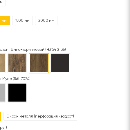
мм
0 мм
1800 мм
2000 мм
стон тёмно-коричневый (H3154 ST36)
т Муар (RAL 7024)
Экран металл (перфорация квадрат)
руг)