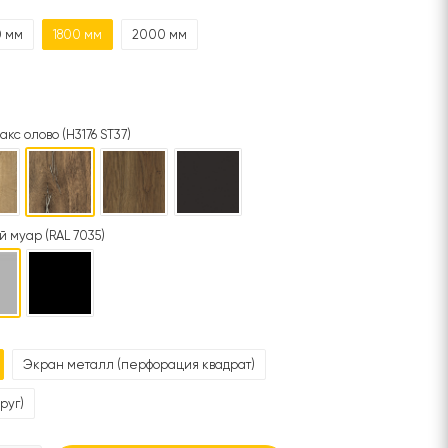
0 мм
1800 мм
2000 мм
акс олово (H3176 ST37)
 муар (RAL 7035)
Экран металл (перфорация квадрат)
руг)