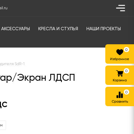
l.ru
АКСЕССУАРЫ
КРЕСЛА И СТУЛЬЯ
НАШИ ПРОЕКТЫ
0
одителя SdR-1
0
муар/Экран ЛДСП
0
ДС
мм