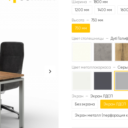
Ширина
—
1800 мм
1200 мм
1400 мм
160
Высота
—
750 мм
750 мм
Цвет столешницы
—
Дуб Галиф
Цвет металлокаркаса
—
Серый
Экран
—
Экран ЛДСП
Без экрана
Экран ЛДСП
Экран металл (перфорация к