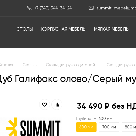
+7 (343) 344-34-24
summit-mebel@mai
СТОЛЫ
КОРПУСНАЯ МЕБЕЛЬ
МЯГКАЯ МЕБЕЛЬ
—
—
—
Каталог
Столы
Столы для руководителей
Стол для руков
 Дуб Галифакс олово/Серый 
34 490
₽ без Н
Глубина
—
600 мм
600 мм
700 мм
800 