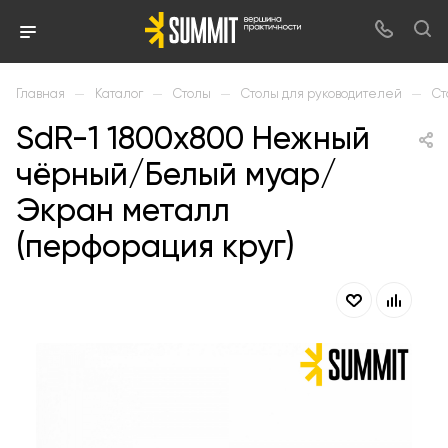
—
—
—
—
Главная
Каталог
Столы
Столы для руководителей
Ст
SdR-1 1800х800 Нежный
чёрный/Белый муар/
Экран металл
(перфорация круг)