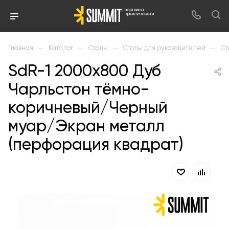
—
—
—
—
Главная
Каталог
Столы
Столы для руководителей
Ст
SdR-1 2000х800 Дуб
Чарльстон тёмно-
коричневый/Черный
муар/Экран металл
(перфорация квадрат)