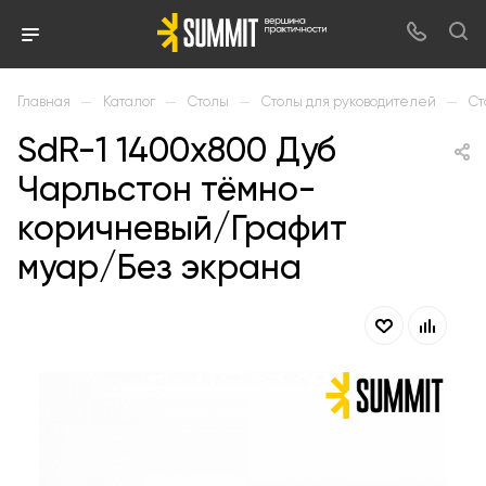
—
—
—
—
Главная
Каталог
Столы
Столы для руководителей
Ст
SdR-1 1400х800 Дуб
Чарльстон тёмно-
коричневый/Графит
муар/Без экрана