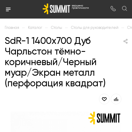
—
—
—
—
Главная
Каталог
Столы
Столы для руководителей
Ст
SdR-1 1400х700 Дуб
Чарльстон тёмно-
коричневый/Черный
муар/Экран металл
(перфорация квадрат)