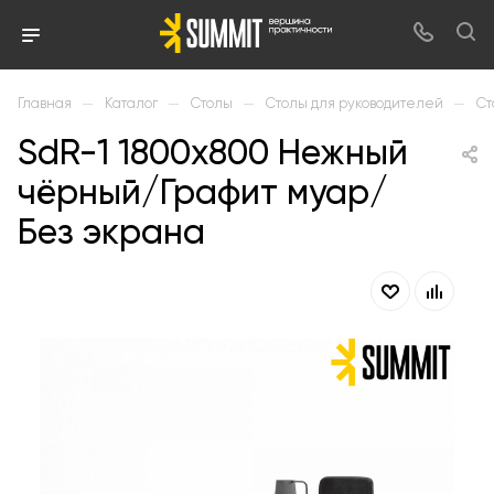
—
—
—
—
Главная
Каталог
Столы
Столы для руководителей
Ст
SdR-1 1800х800 Нежный
чёрный/Графит муар/
Без экрана