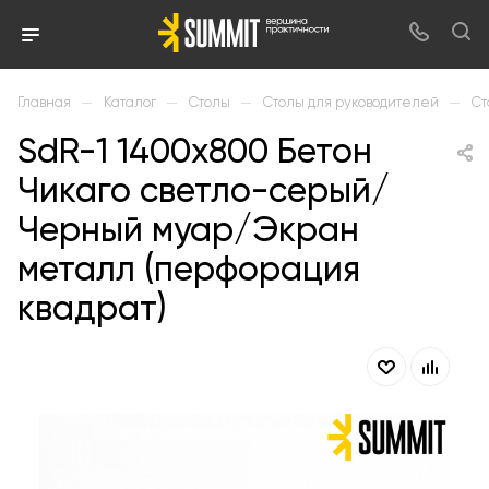
—
—
—
—
Главная
Каталог
Столы
Столы для руководителей
Ст
SdR-1 1400х800 Бетон
Чикаго светло-серый/
Черный муар/Экран
металл (перфорация
квадрат)