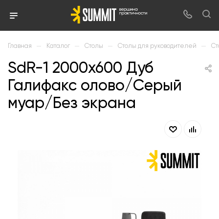
—
—
—
—
Главная
Каталог
Столы
Столы для руководителей
Ст
SdR-1 2000х600 Дуб
Галифакс олово/Серый
муар/Без экрана