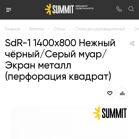
—
—
—
—
Главная
Каталог
Столы
Столы для руководителей
Ст
SdR-1 1400х800 Нежный
чёрный/Серый муар/
Экран металл
(перфорация квадрат)