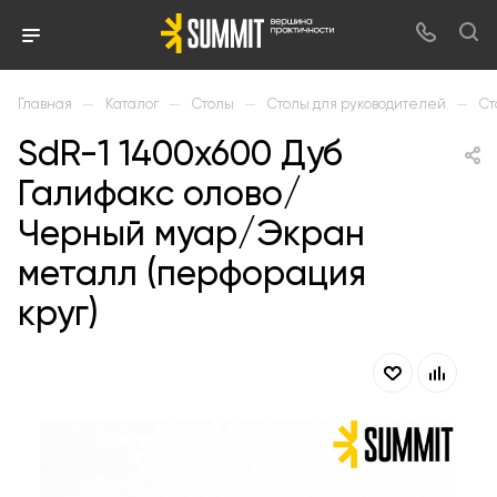
—
—
—
—
Главная
Каталог
Столы
Столы для руководителей
Ст
SdR-1 1400х600 Дуб
Галифакс олово/
Черный муар/Экран
металл (перфорация
круг)