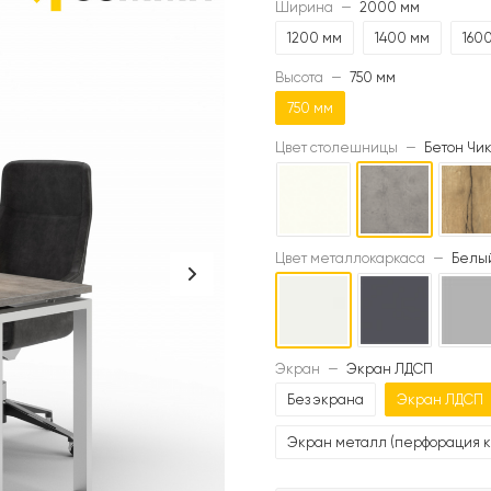
Ширина
—
2000 мм
1200 мм
1400 мм
160
Высота
—
750 мм
750 мм
Цвет столешницы
—
Бетон Чик
Цвет металлокаркаса
—
Белый
Экран
—
Экран ЛДСП
Без экрана
Экран ЛДСП
Экран металл (перфорация к