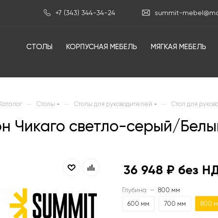
+7 (343) 344-34-24
summit-mebel@mai
СТОЛЫ
КОРПУСНАЯ МЕБЕЛЬ
МЯГКАЯ МЕБЕЛЬ
—
—
—
Каталог
Столы
Столы для руководителей
Стол для руков
тон Чикаго светло-серый/Бел
36 948
₽ без Н
Глубина
—
800 мм
600 мм
700 мм
800 