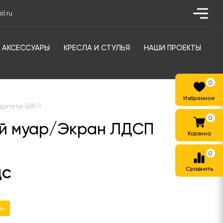
l.ru
АКСЕССУАРЫ
КРЕСЛА И СТУЛЬЯ
НАШИ ПРОЕКТЫ
0
одителя SdR-1
0
ый муар/Экран ЛДСП
0
ДС
мм