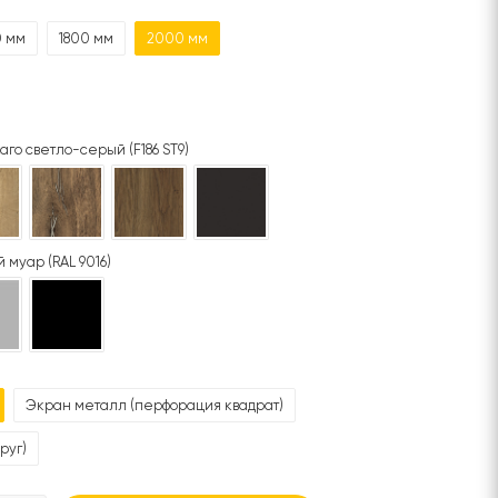
0 мм
1800 мм
2000 мм
аго светло-серый (F186 ST9)
 муар (RAL 9016)
Экран металл (перфорация квадрат)
руг)