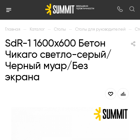
—
—
—
—
Главная
Каталог
Столы
Столы для руководителей
Ст
SdR-1 1600х600 Бетон
Чикаго светло-серый/
Черный муар/Без
экрана