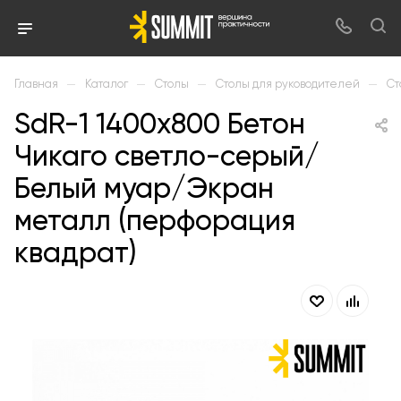
—
—
—
—
Главная
Каталог
Столы
Столы для руководителей
Ст
SdR-1 1400х800 Бетон
Чикаго светло-серый/
Белый муар/Экран
металл (перфорация
квадрат)