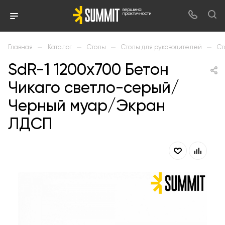
—
—
—
—
Главная
Каталог
Столы
Столы для руководителей
Ст
SdR-1 1200х700 Бетон
Чикаго светло-серый/
Черный муар/Экран
ЛДСП