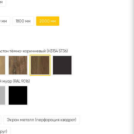
мм
0 мм
1800 мм
2000 мм
стон тёмно-коричневый (H3154 ST36)
 муар (RAL 9016)
Экран металл (перфорация квадрат)
руг)