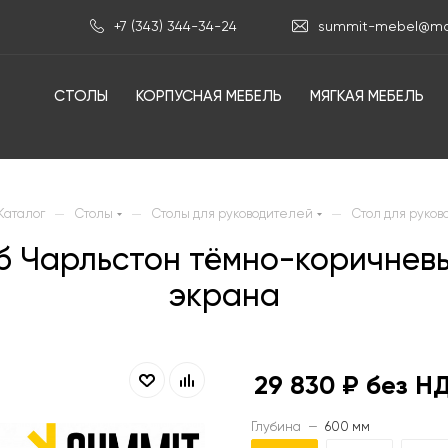
+7 (343) 344-34-24
summit-mebel@mai
СТОЛЫ
КОРПУСНАЯ МЕБЕЛЬ
МЯГКАЯ МЕБЕЛЬ
—
—
—
Каталог
Столы
Столы для руководителей
Стол для руков
уб Чарльстон тёмно-коричнев
экрана
29 830
₽ без Н
Глубина
—
600 мм