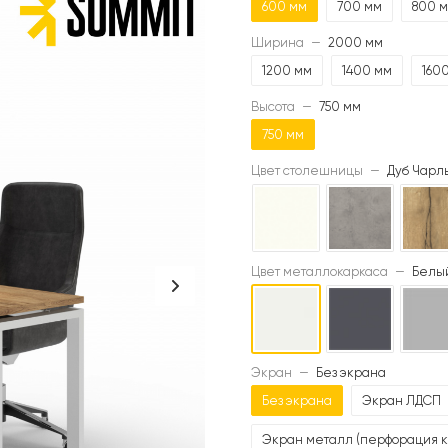
600 мм
700 мм
800 
Ширина
—
2000 мм
1200 мм
1400 мм
160
Высота
—
750 мм
750 мм
Цвет столешницы
—
Дуб Чарль
Цвет металлокаркаса
—
Белый
Экран
—
Без экрана
Без экрана
Экран ЛДСП
Экран металл (перфорация к