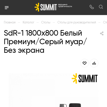
—
—
—
—
Главная
Каталог
Столы
Столы для руководителей
Ст
SdR-1 1800х800 Белый
Премиум/Серый муар/
Без экрана