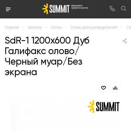
—
—
—
—
Главная
Каталог
Столы
Столы для руководителей
Ст
SdR-1 1200х600 Дуб
Галифакс олово/
Черный муар/Без
экрана