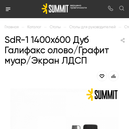
—
—
—
—
Главная
Каталог
Столы
Столы для руководителей
Ст
SdR-1 1400х600 Дуб
Галифакс олово/Графит
муар/Экран ЛДСП