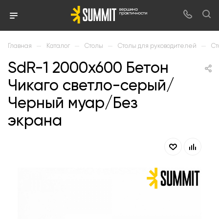
—
—
—
—
Главная
Каталог
Столы
Столы для руководителей
Ст
SdR-1 2000х600 Бетон
Чикаго светло-серый/
Черный муар/Без
экрана