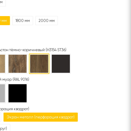
мм
0 мм
1800 мм
2000 мм
стон тёмно-коричневый (H3154 ST36)
 муар (RAL 9016)
орация квадрат)
Экран металл (перфорация квадрат)
руг)