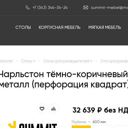
+7 (343) 344-34-24
summit-mebel@mai
СТОЛЫ
КОРПУСНАЯ МЕБЕЛЬ
МЯГКАЯ МЕБЕЛЬ
—
—
—
Каталог
Столы
Столы для руководителей
Стол для руков
б Чарльстон тёмно-коричневы
металл (перфорация квадрат
32 639
₽ без Н
Глубина
—
600 мм