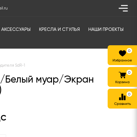
l.ru
АКСЕССУАРЫ
КРЕСЛА И СТУЛЬЯ
НАШИ ПРОЕКТЫ
0
одителя SdR-1
0
й/Белый муар/Экран
)
0
ДС