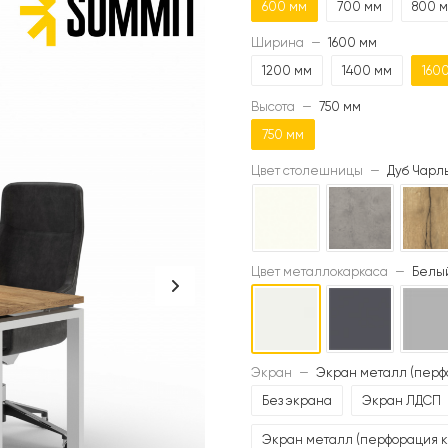
600 мм
700 мм
800 
Ширина
—
1600 мм
1200 мм
1400 мм
160
Высота
—
750 мм
750 мм
Цвет столешницы
—
Дуб Чарль
Цвет металлокаркаса
—
Белый
Экран
—
Экран металл (перф
Без экрана
Экран ЛДСП
Экран металл (перфорация к