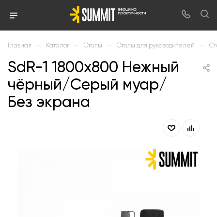
—
—
—
—
Главная
Каталог
Столы
Столы для руководителей
Ст
SdR-1 1800х800 Нежный
чёрный/Серый муар/
Без экрана