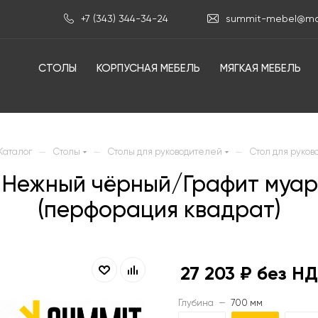
+7 (343) 344-34-24
summit-mebel@mai
СТОЛЫ
КОРПУСНАЯ МЕБЕЛЬ
МЯГКАЯ МЕБЕЛЬ
—
—
—
Каталог
Столы
Столы для руководителей
Стол для руков
0 Нежный чёрный/Графит муа
(перфорация квадрат)
27 203
₽ без Н
Глубина
—
700 мм