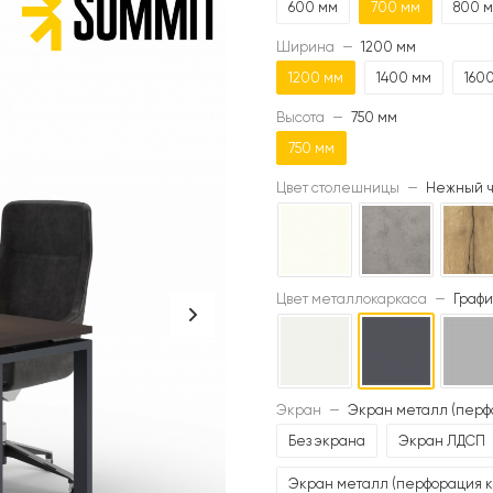
600 мм
700 мм
800 
Ширина
—
1200 мм
1200 мм
1400 мм
160
Высота
—
750 мм
750 мм
Цвет столешницы
—
Нежный ч
Цвет металлокаркаса
—
Графи
Экран
—
Экран металл (перф
Без экрана
Экран ЛДСП
Экран металл (перфорация к