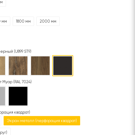
мм
0 мм
1800 мм
2000 мм
ерный (U899 ST9)
т Муар (RAL 7024)
орация квадрат)
Экран металл (перфорация квадрат)
руг)