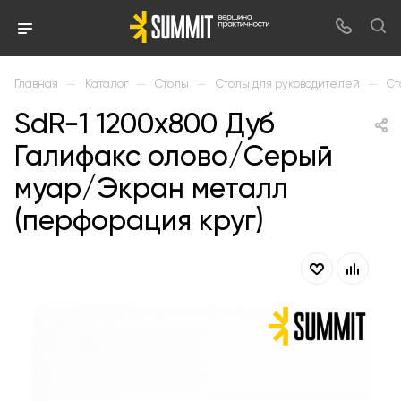
—
—
—
—
Главная
Каталог
Столы
Столы для руководителей
Ст
SdR-1 1200х800 Дуб
Галифакс олово/Серый
муар/Экран металл
(перфорация круг)