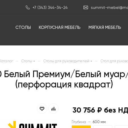
+7 (343) 344-34-24
summit-mebel@mai
СТОЛЫ
КОРПУСНАЯ МЕБЕЛЬ
МЯГКАЯ МЕБЕЛЬ
—
—
—
Каталог
Столы
Столы для руководителей
Стол для руков
00 Белый Премиум/Белый муар
(перфорация квадрат)
30 756
₽ без Н
Глубина
—
600 мм