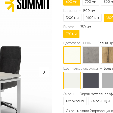
600 мм
700 мм
800 
Ширина
—
1600 мм
1200 мм
1400 мм
160
Высота
—
750 мм
750 мм
Цвет столешницы
—
Белый Пр
Цвет металлокаркаса
—
Белый
Экран
—
Экран металл (перф
Без экрана
Экран ЛДСП
Экран металл (перфорация к