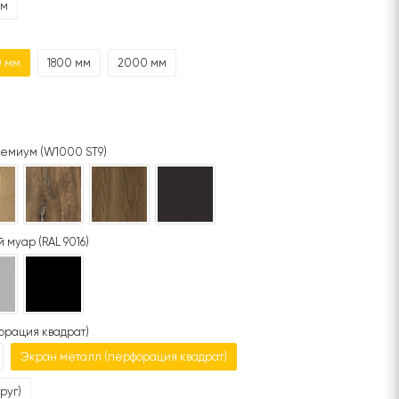
мм
0 мм
1800 мм
2000 мм
емиум (W1000 ST9)
 муар (RAL 9016)
орация квадрат)
Экран металл (перфорация квадрат)
руг)