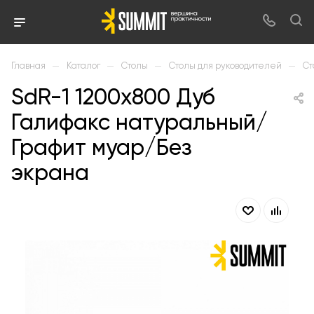
—
—
—
—
Главная
Каталог
Столы
Столы для руководителей
Ст
SdR-1 1200х800 Дуб
Галифакс натуральный/
Графит муар/Без
экрана