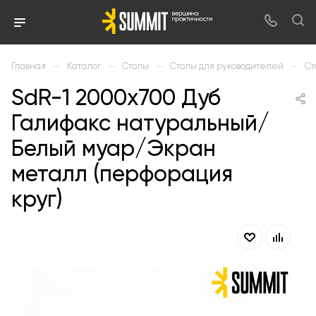
—
—
—
—
Главная
Каталог
Столы
Столы для руководителей
Ст
SdR-1 2000х700 Дуб
Галифакс натуральный/
Белый муар/Экран
металл (перфорация
круг)