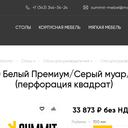
+7 (343) 344-34-24
summit-mebel@mai
СТОЛЫ
КОРПУСНАЯ МЕБЕЛЬ
МЯГКАЯ МЕБЕЛЬ
—
—
—
Каталог
Столы
Столы для руководителей
Стол для руков
0 Белый Премиум/Серый муа
(перфорация квадрат)
33 873
₽ без Н
Глубина
—
700 мм