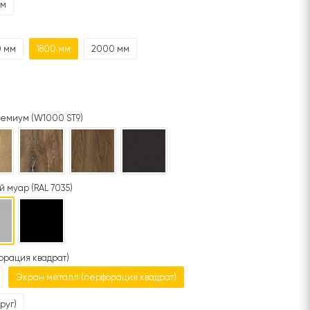
мм
0 мм
1800 мм
2000 мм
емиум (W1000 ST9)
 муар (RAL 7035)
орация квадрат)
Экран металл (перфорация квадрат)
руг)