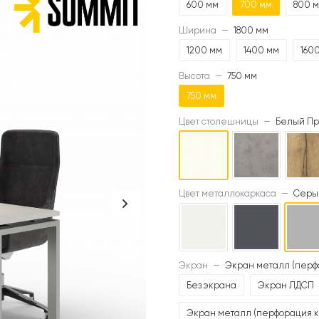
600 мм
700 мм
800 
Ширина
—
1800 мм
1200 мм
1400 мм
160
Высота
—
750 мм
750 мм
Цвет столешницы
—
Белый Пр
Цвет металлокаркаса
—
Серый
Экран
—
Экран металл (перф
Без экрана
Экран ЛДСП
Экран металл (перфорация к