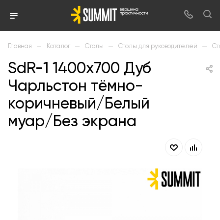
—
—
—
—
Главная
Каталог
Столы
Столы для руководителей
Ст
SdR-1 1400х700 Дуб
Чарльстон тёмно-
коричневый/Белый
муар/Без экрана