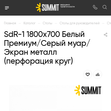
—
—
—
—
Главная
Каталог
Столы
Столы для руководителей
Ст
SdR-1 1800х700 Белый
Премиум/Серый муар/
Экран металл
(перфорация круг)