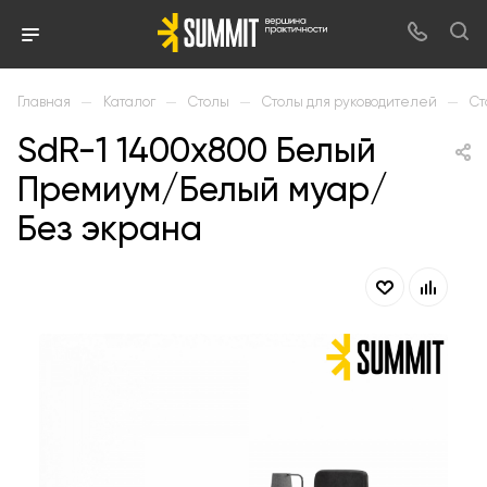
—
—
—
—
Главная
Каталог
Столы
Столы для руководителей
Ст
SdR-1 1400х800 Белый
Премиум/Белый муар/
Без экрана