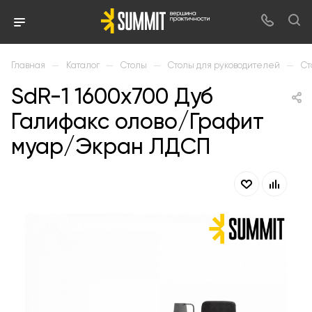
—
—
—
—
Главная
Каталог
Столы
Столы для руководителей
Ст
SdR-1 1600х700 Дуб
Галифакс олово/Графит
муар/Экран ЛДСП